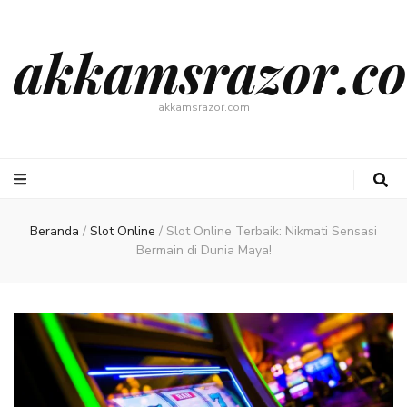
akkamsrazor.c
akkamsrazor.com
Beranda
/
Slot Online
/
Slot Online Terbaik: Nikmati Sensasi
Bermain di Dunia Maya!