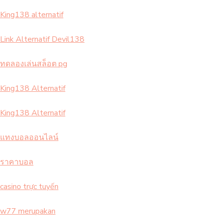
King138 alternatif
Link Alternatif Devil138
ทดลองเล่นสล็อต pg
King138 Alternatif
King138 Alternatif
แทงบอลออนไลน์
ราคาบอล
casino trực tuyến
w77 merupakan