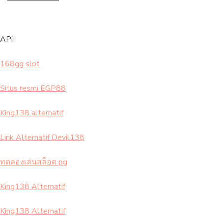
APi
168gg slot
Situs resmi EGP88
King138 alternatif
Link Alternatif Devil138
ทดลองเล่นสล็อต pg
King138 Alternatif
King138 Alternatif