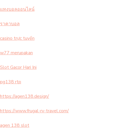
แทงบอลออนไลน์
ราคาบอล
casino trực tuyến
w77 merupakan
Slot Gacor Hari Ini
pg138 rtp
https://agen138.design/
https://www.frugal-rv-travel.com/
agen 138 slot