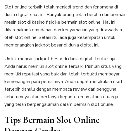
Slot online terbaik telah menjadi trend dan fenomena di
dunia digital saat ini. Banyak orang telah beralih dari bermain
mesin slot di kasino fisik ke bermain slot online. Hal ini
dikarenakan kemudahan dan kenyamanan yang ditawarkan
oleh slot online. Selain itu, ada juga kesempatan untuk
memenangkan jackpot besar di dunia digital ini.
Untuk mencari jackpot besar di dunia digital, tentu saja
Anda harus memilih slot online terbaik. Pilihlah situs yang
memiliki reputasi yang baik dan telah terbukti membayar
kemenangan para pemainnya. Anda dapat melakukan riset
terlebih dahulu dengan membaca review dari pengguna
sebelumnya atau bertanya kepada teman atau keluarga
yang telah berpengalaman dalam bermain slot online.
Tips Bermain Slot Online
Dengan Cerdas