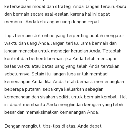
ketersediaan modal dan strategi Anda. Jangan terburu-buru
dan bermain secara asal-asalan, karena hal ini dapat
membuat Anda kehilangan uang dengan cepat.
Tips bermain slot online yang terpenting adalah mengatur
waktu dan uang Anda. Jangan terlalu lama bermain dan
jangan mencoba untuk mengejar kerugian Anda. Tetaplah
kontrol dan berhenti bermain jika Anda telah mencapai
batas waktu atau batas uang yang telah Anda tentukan
sebelumnya. Selain itu, jangan lupa untuk membagi
kemenangan Anda. Jika Anda telah berhasil memenangkan
beberapa putaran, sebaiknya keluarkan sebagian
kemenangan dan sisakan sedikit untuk bermain kembali. Hal
ini dapat membantu Anda menghindari kerugian yang lebih
besar dan memaksimalkan kemenangan Anda.
Dengan mengikuti tips-tips di atas, Anda dapat