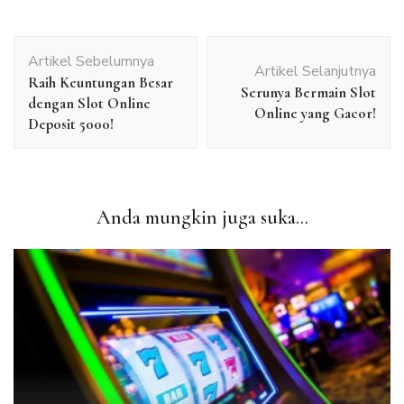
Navigasi
Artikel Sebelumnya
Artikel
Artikel Selanjutnya
Raih Keuntungan Besar
Serunya Bermain Slot
dengan Slot Online
Online yang Gacor!
Deposit 5000!
Anda mungkin juga suka...