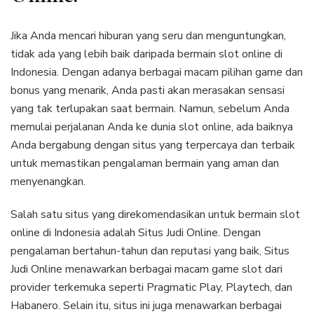
Jika Anda mencari hiburan yang seru dan menguntungkan,
tidak ada yang lebih baik daripada bermain slot online di
Indonesia. Dengan adanya berbagai macam pilihan game dan
bonus yang menarik, Anda pasti akan merasakan sensasi
yang tak terlupakan saat bermain. Namun, sebelum Anda
memulai perjalanan Anda ke dunia slot online, ada baiknya
Anda bergabung dengan situs yang terpercaya dan terbaik
untuk memastikan pengalaman bermain yang aman dan
menyenangkan.
Salah satu situs yang direkomendasikan untuk bermain slot
online di Indonesia adalah Situs Judi Online. Dengan
pengalaman bertahun-tahun dan reputasi yang baik, Situs
Judi Online menawarkan berbagai macam game slot dari
provider terkemuka seperti Pragmatic Play, Playtech, dan
Habanero. Selain itu, situs ini juga menawarkan berbagai