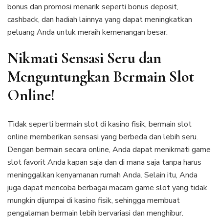
bonus dan promosi menarik seperti bonus deposit,
cashback, dan hadiah lainnya yang dapat meningkatkan
peluang Anda untuk meraih kemenangan besar.
Nikmati Sensasi Seru dan
Menguntungkan Bermain Slot
Online!
Tidak seperti bermain slot di kasino fisik, bermain slot
online memberikan sensasi yang berbeda dan lebih seru.
Dengan bermain secara online, Anda dapat menikmati game
slot favorit Anda kapan saja dan di mana saja tanpa harus
meninggalkan kenyamanan rumah Anda. Selain itu, Anda
juga dapat mencoba berbagai macam game slot yang tidak
mungkin dijumpai di kasino fisik, sehingga membuat
pengalaman bermain lebih bervariasi dan menghibur.