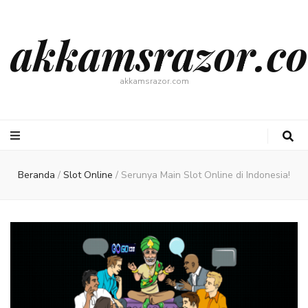
akkamsrazor.c
akkamsrazor.com
Beranda
/
Slot Online
/
Serunya Main Slot Online di Indonesia!