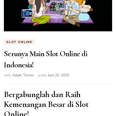
SLOT ONLINE
Serunya Main Slot Online di
Indonesia!
oleh
Adam Torres
pada
Juni 20, 2025
Bergabunglah dan Raih
Kemenangan Besar di Slot
Online!