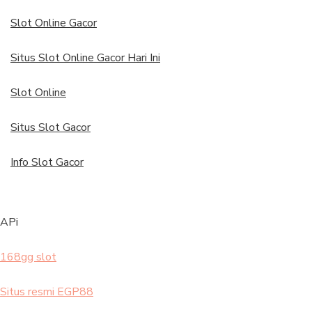
Slot Online Gacor
Situs Slot Online Gacor Hari Ini
Slot Online
Situs Slot Gacor
Info Slot Gacor
APi
168gg slot
Situs resmi EGP88