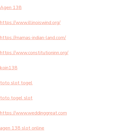
Agen 138
https://www.illinoiswind.org/
https://mamas-indian-land.com/
https://www.constitutioninn.org/
koin138
toto slot togel
toto togel slot
https://www.weddinggreat.com
agen 138 slot online