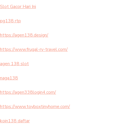
Slot Gacor Hari Ini
pg138 rtp
https://agen138.design/
https://www.frugal-rv-travel.com/
agen 138 slot
naga138
https://agen338login4.com/
https://www.toyboxtinyhome.com/
koin138 daftar