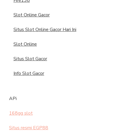
Fire138
Slot Online Gacor
Situs Slot Online Gacor Hari Ini
Slot Online
Situs Slot Gacor
Info Slot Gacor
APi
168gg slot
Situs resmi EGP88