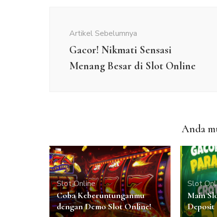
Navigasi
Artikel
Artikel Sebelumnya
Gacor! Nikmati Sensasi
Menang Besar di Slot Online
Anda mu
Slot Online
Slot Onl
Coba Keberuntunganmu
Main Sl
dengan Demo Slot Online!
Deposit 