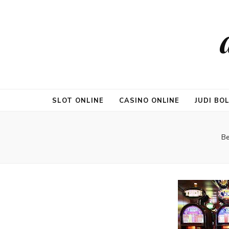
SLOT ONLINE
CASINO ONLINE
JUDI BO
Be