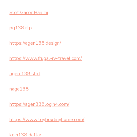
Slot Gacor Hari Ini
pg138 rtp
https://agen138.design/
https://www.frugal-rv-travel.com/
agen 138 slot
naga138
https://agen338login4.com/
https://www.toyboxtinyhome.com/
koin138 daftar