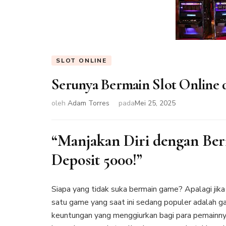
SLOT ONLINE
Serunya Bermain Slot Online 
oleh
Adam Torres
pada
Mei 25, 2025
“Manjakan Diri dengan Ber
Deposit 5000!”
Siapa yang tidak suka bermain game? Apalagi jik
satu game yang saat ini sedang populer adalah g
keuntungan yang menggiurkan bagi para pemainny