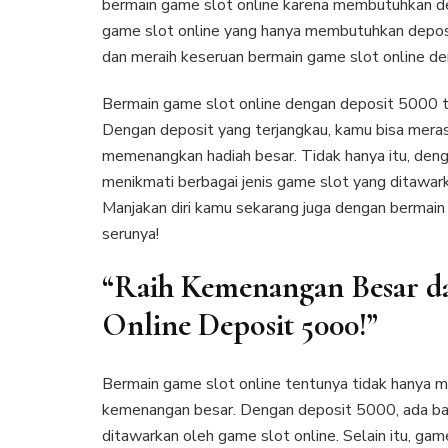
bermain game slot online karena membutuhkan de
game slot online yang hanya membutuhkan deposit
dan meraih keseruan bermain game slot online d
Bermain game slot online dengan deposit 5000 t
Dengan deposit yang terjangkau, kamu bisa mer
memenangkan hadiah besar. Tidak hanya itu, deng
menikmati berbagai jenis game slot yang ditawarka
Manjakan diri kamu sekarang juga dengan bermain
serunya!
“Raih Kemenangan Besar d
Online Deposit 5000!”
Bermain game slot online tentunya tidak hanya m
kemenangan besar. Dengan deposit 5000, ada ba
ditawarkan oleh game slot online. Selain itu, ga