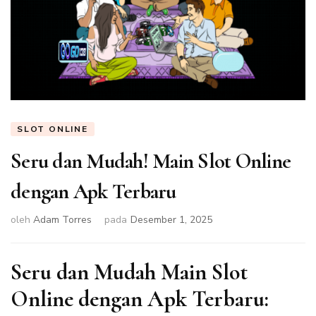
SLOT ONLINE
Seru dan Mudah! Main Slot Online
dengan Apk Terbaru
oleh
Adam Torres
pada
Desember 1, 2025
Seru dan Mudah Main Slot
Online dengan Apk Terbaru: