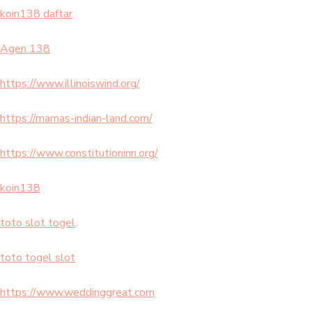
koin138 daftar
Agen 138
https://www.illinoiswind.org/
https://mamas-indian-land.com/
https://www.constitutioninn.org/
koin138
toto slot togel
toto togel slot
https://www.weddinggreat.com