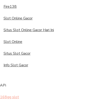
Fire138
Slot Online Gacor
Situs Slot Online Gacor Hari Ini
Slot Online
Situs Slot Gacor
Info Slot Gacor
APi
168gg slot