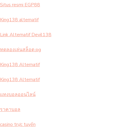
Situs resmi EGP88
King138 alternatif
Link Alternatif Devil138
ทดลองเล่นสล็อต pg
King138 Alternatif
King138 Alternatif
แทงบอลออนไลน์
ราคาบอล
casino trực tuyến