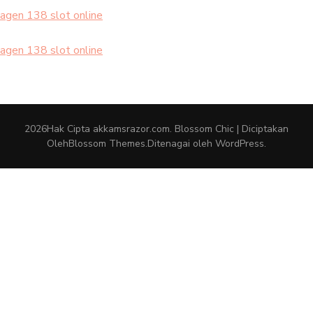
agen 138 slot online
agen 138 slot online
2026Hak Cipta
akkamsrazor.com
. Blossom Chic | Diciptakan
Oleh
Blossom Themes
.Ditenagai oleh
WordPress
.