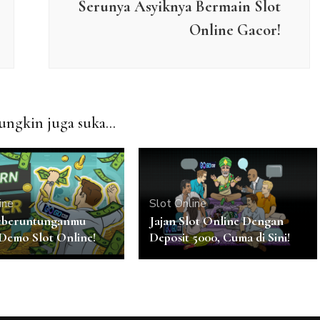
Serunya Asyiknya Bermain Slot
Online Gacor!
ngkin juga suka...
ine
Slot Online
eberuntunganmu
Jajan Slot Online Dengan
Demo Slot Online!
Deposit 5000, Cuma di Sini!