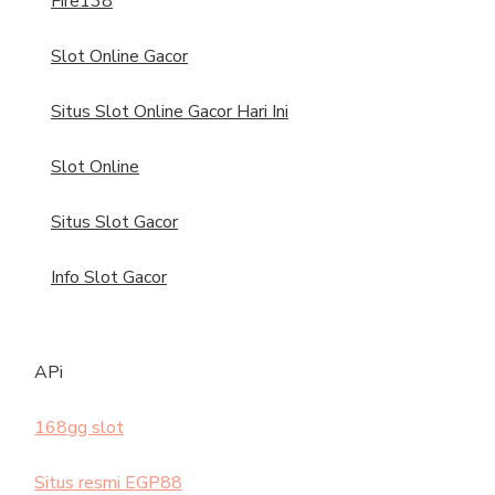
Fire138
Slot Online Gacor
Situs Slot Online Gacor Hari Ini
Slot Online
Situs Slot Gacor
Info Slot Gacor
APi
168gg slot
Situs resmi EGP88