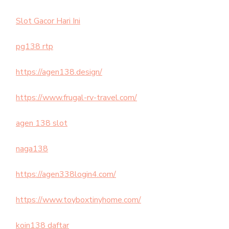
Slot Gacor Hari Ini
pg138 rtp
https://agen138.design/
https://www.frugal-rv-travel.com/
agen 138 slot
naga138
https://agen338login4.com/
https://www.toyboxtinyhome.com/
koin138 daftar