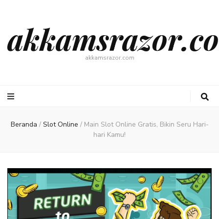
akkamsrazor.c
akkamsrazor.com
Beranda
/
Slot Online
/
Main Slot Online Gratis, Bikin Seru Hari-
hari Kamu!