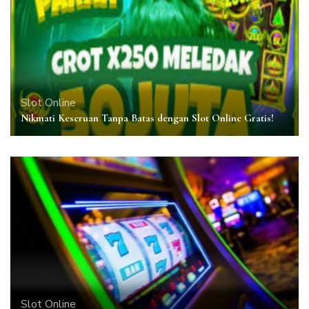
Slot Online
Nikmati Keseruan Tanpa Batas dengan Slot Online Gratis!
Slot Online