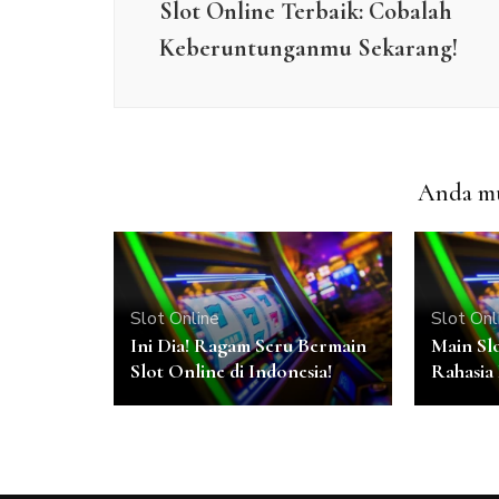
Slot Online Terbaik: Cobalah
Keberuntunganmu Sekarang!
Anda mu
Slot Online
Slot Onl
Ini Dia! Ragam Seru Bermain
Main Sl
Slot Online di Indonesia!
Rahasia