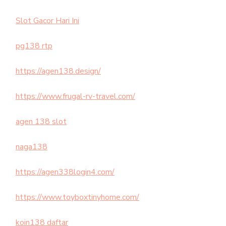
Slot Gacor Hari Ini
pg138 rtp
https://agen138.design/
https://www.frugal-rv-travel.com/
agen 138 slot
naga138
https://agen338login4.com/
https://www.toyboxtinyhome.com/
koin138 daftar