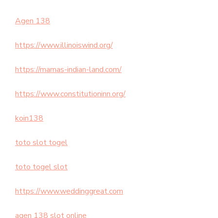
Agen 138
https://www.illinoiswind.org/
https://mamas-indian-land.com/
https://www.constitutioninn.org/
koin138
toto slot togel
toto togel slot
https://www.weddinggreat.com
agen 138 slot online