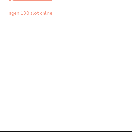
agen 138 slot online