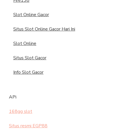
Fire138
Slot Online Gacor
Situs Slot Online Gacor Hari Ini
Slot Online
Situs Slot Gacor
Info Slot Gacor
APi
168gg slot
Situs resmi EGP88