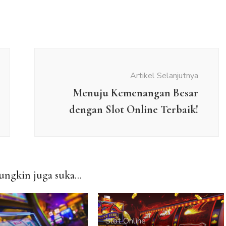
Artikel Selanjutnya
Menuju Kemenangan Besar
dengan Slot Online Terbaik!
ngkin juga suka...
Slot Online