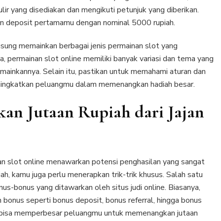
ir yang disediakan dan mengikuti petunjuk yang diberikan.
kan deposit pertamamu dengan nominal 5000 rupiah.
gsung memainkan berbagai jenis permainan slot yang
ya, permainan slot online memiliki banyak variasi dan tema yang
mainkannya. Selain itu, pastikan untuk memahami aturan dan
ningkatkan peluangmu dalam memenangkan hadiah besar.
an Jutaan Rupiah dari Jajan
an slot online menawarkan potensi penghasilan yang sangat
ah, kamu juga perlu menerapkan trik-trik khusus. Salah satu
s-bonus yang ditawarkan oleh situs judi online. Biasanya,
 bonus seperti bonus deposit, bonus referral, hingga bonus
u bisa memperbesar peluangmu untuk memenangkan jutaan