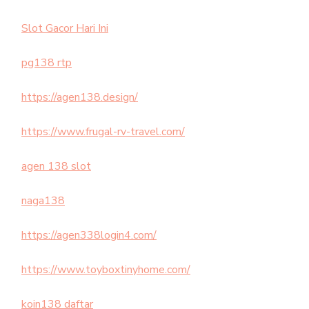
Slot Gacor Hari Ini
pg138 rtp
https://agen138.design/
https://www.frugal-rv-travel.com/
agen 138 slot
naga138
https://agen338login4.com/
https://www.toyboxtinyhome.com/
koin138 daftar