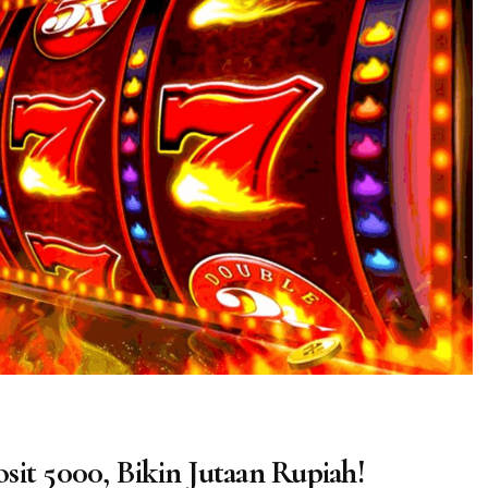
sit 5000, Bikin Jutaan Rupiah!