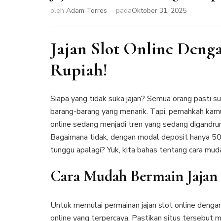
oleh
Adam Torres
pada
Oktober 31, 2025
Jajan Slot Online Denga
Rupiah!
Siapa yang tidak suka jajan? Semua orang pasti suk
barang-barang yang menarik. Tapi, pernahkah kamu 
online sedang menjadi tren yang sedang digandrung
Bagaimana tidak, dengan modal deposit hanya 500
tunggu apalagi? Yuk, kita bahas tentang cara mud
Cara Mudah Bermain Jajan 
Untuk memulai permainan jajan slot online denga
online yang terpercaya. Pastikan situs tersebut me