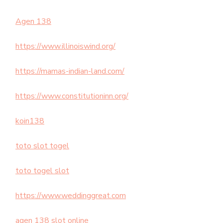
Agen 138
https://www.illinoiswind.org/
https://mamas-indian-land.com/
https://www.constitutioninn.org/
koin138
toto slot togel
toto togel slot
https://www.weddinggreat.com
agen 138 slot online