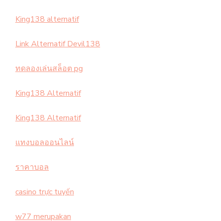
King138 alternatif
Link Alternatif Devil138
ทดลองเล่นสล็อต pg
King138 Alternatif
King138 Alternatif
แทงบอลออนไลน์
ราคาบอล
casino trực tuyến
w77 merupakan