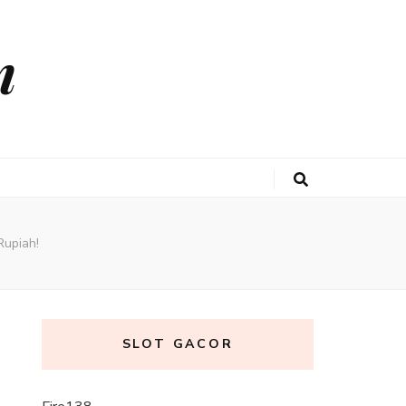
m
Rupiah!
SLOT GACOR