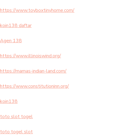
https://www.toyboxtinyhome.com/
koin138 daftar
Agen 138
https://www.illinoiswind.org/
https://mamas-indian-land.com/
https://www.constitutioninn.org/
koin138
toto slot togel
toto togel slot