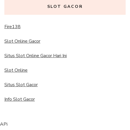
SLOT GACOR
Fire138
Slot Online Gacor
Situs Slot Online Gacor Hari Ini
Slot Online
Situs Slot Gacor
Info Slot Gacor
APi