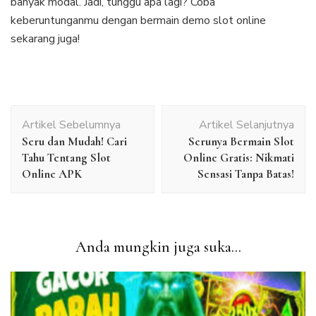
banyak modal. Jadi, tunggu apa lagi? Coba
keberuntunganmu dengan bermain demo slot online
sekarang juga!
Navigasi
Artikel Sebelumnya
Artikel Selanjutnya
Artikel
Seru dan Mudah! Cari
Serunya Bermain Slot
Tahu Tentang Slot
Online Gratis: Nikmati
Online APK
Sensasi Tanpa Batas!
Anda mungkin juga suka...