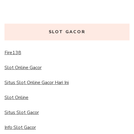
SLOT GACOR
Fire138
Slot Online Gacor
Situs Slot Online Gacor Hari Ini
Slot Online
Situs Slot Gacor
Info Slot Gacor