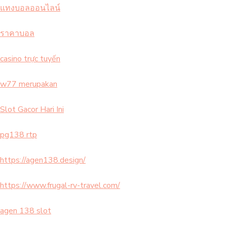
แทงบอลออนไลน์
ราคาบอล
casino trực tuyến
w77 merupakan
Slot Gacor Hari Ini
pg138 rtp
https://agen138.design/
https://www.frugal-rv-travel.com/
agen 138 slot