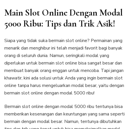
Main Slot Online Dengan Modal
5000 Ribu: Tips dan Trik Asik!
Siapa yang tidak suka bermain slot online? Permainan yang
menarik dan menghibur ini telah menjadi favorit bagi banyak
orang di seluruh dunia. Namun, seringkali modal yang
diperlukan untuk bermain slot online bisa sangat besar dan
membuat banyak orang enggan untuk mencoba. Tapi jangan
khawatir, kini ada solusi untuk Anda yang ingin bermain slot
online tanpa harus mengeluarkan modal besar, yaitu dengan
bermain slot online dengan modal 5000 ribu!
Bermain slot online dengan modal 5000 ribu tentunya bisa
memberikan kesenangan dan keuntungan yang sama seperti
bermain dengan modal besar. Namun, tentunya dibutuhkan
tips dan trik yang tepat untuk bisa memaksimalkan modal