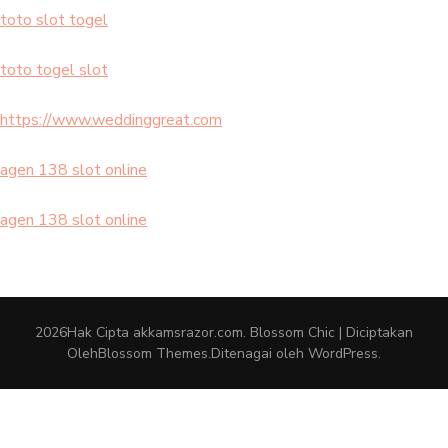
toto slot togel
toto togel slot
https://www.weddinggreat.com
agen 138 slot online
agen 138 slot online
2026Hak Cipta
akkamsrazor.com
. Blossom Chic | Diciptakan
Oleh
Blossom Themes
.Ditenagai oleh
WordPress
.