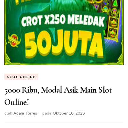
SLOT ONLINE
5000 Ribu, Modal Asik Main Slot
Online!
oleh
Adam Torres
pada
Oktober 16, 2025