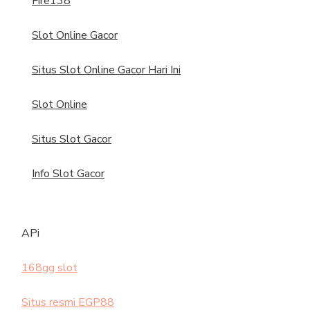
Fire138
Slot Online Gacor
Situs Slot Online Gacor Hari Ini
Slot Online
Situs Slot Gacor
Info Slot Gacor
APi
168gg slot
Situs resmi EGP88