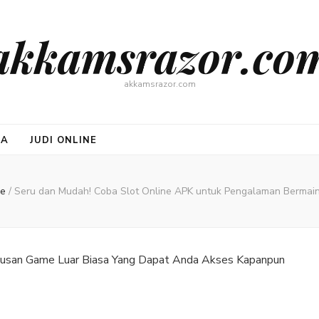
akkamsrazor.co
akkamsrazor.com
LA
JUDI ONLINE
ne
/
Seru dan Mudah! Coba Slot Online APK untuk Pengalaman Bermai