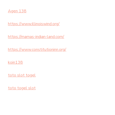
Agen 138
https://www.illinoiswind.org/
https://mamas-indian-land.com/
https://www.constitutioninn.org/
koin138
toto slot togel
toto togel slot