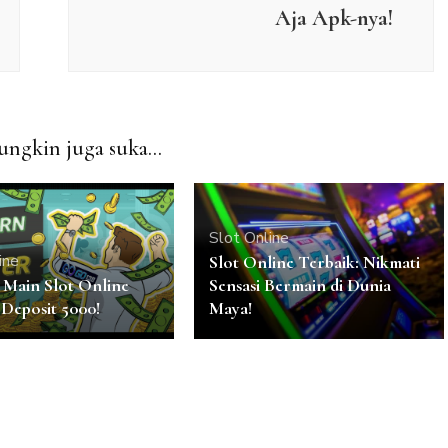
Aja Apk-nya!
ngkin juga suka...
Slot Online
ine
Slot Online Terbaik: Nikmati
 Main Slot Online
Sensasi Bermain di Dunia
Deposit 5000!
Maya!