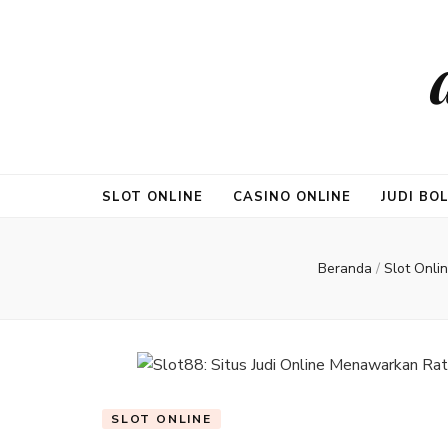
SLOT ONLINE
CASINO ONLINE
JUDI BO
Beranda
/
Slot Onli
SLOT ONLINE