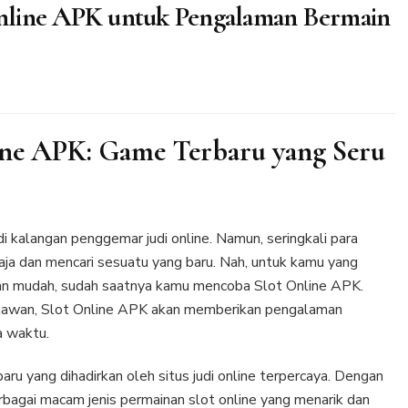
nline APK untuk Pengalaman Bermain
line APK: Game Terbaru yang Seru
 kalangan penggemar judi online. Namun, seringkali para
ja dan mencari sesuatu yang baru. Nah, untuk kamu yang
an mudah, sudah saatnya kamu mencoba Slot Online APK.
enawan, Slot Online APK akan memberikan pengalaman
 waktu.
u yang dihadirkan oleh situs judi online terpercaya. Dengan
rbagai macam jenis permainan slot online yang menarik dan