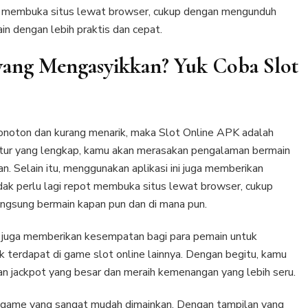
ot membuka situs lewat browser, cukup dengan mengunduh
n dengan lebih praktis dan cepat.
ang Mengasyikkan? Yuk Coba Slot
onoton dan kurang menarik, maka Slot Online APK adalah
itur yang lengkap, kamu akan merasakan pengalaman bermain
 Selain itu, menggunakan aplikasi ini juga memberikan
ak perlu lagi repot membuka situs lewat browser, cukup
ngsung bermain kapan pun dan di mana pun.
 juga memberikan kesempatan bagi para pemain untuk
terdapat di game slot online lainnya. Dengan begitu, kamu
 jackpot yang besar dan meraih kemenangan yang lebih seru.
n game yang sangat mudah dimainkan. Dengan tampilan yang